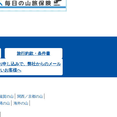
旅行約款・条件書
お申し込みで、弊社からのメール
ないお客様へ
滋賀の山
関西／京都の山
縄の山
海外の山