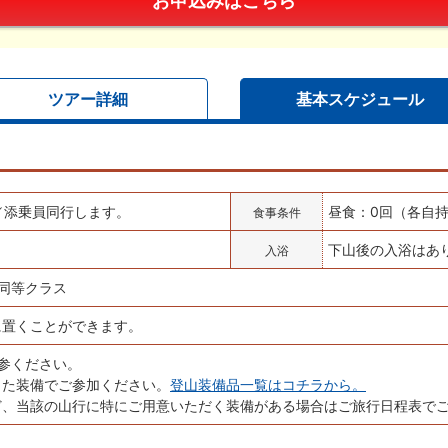
ツアー詳細
基本スケジュール
／添乗員同行します。
昼食：0回（各自
食事条件
下山後の入浴はあ
入浴
は同等クラス
に置くことができます。
参ください。
った装備でご参加ください。
登山装備品一覧はコチラから。
ど、当該の山行に特にご用意いただく装備がある場合はご旅行日程表で