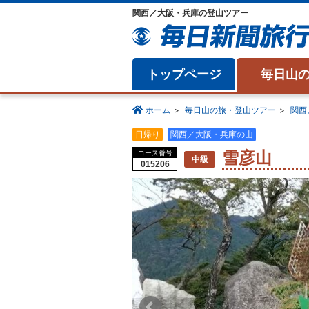
関西／大阪・兵庫の登山ツアー
トップページ
毎日山
ホーム
毎日山の旅・登山ツアー
関西
日帰り
関西／大阪・兵庫の山
雪彦山
コース番号
中級
015206