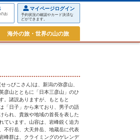
先
マイページログイン
でのお
予約状況の確認やカード決済な
どができます。
海外の旅・世界の山の旅
(せっぴこさん)は、新潟の弥彦山、
英彦山とともに「日本三彦山」のひ
す。諸説ありますが、もともと
は「日子」から来ており、男子の語
けられ、貴族や地域の首長を表した
れています。山容は、岩峰鋭く迫力
、不行岳、大天井岳、地蔵岳に代表
岩峰群は、クライミングのゲレンデ