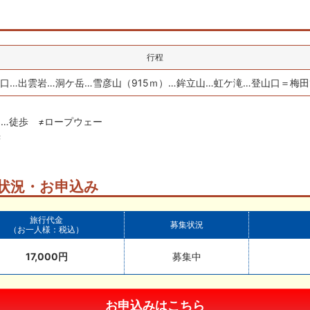
行程
口…出雲岩…洞ケ岳…雪彦山（915ｍ）…鉾立山…虹ケ滝…登山口＝梅田
…徒歩 ≠ロープウェー
光
状況・お申込み
旅行代金
募集状況
（お一人様：税込）
17,000円
募集中