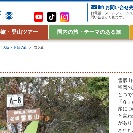
お問い合せ
お電話・メールフォーム
問い合せが可能です。
の旅・登山ツアー
国内の旅・テーマのある旅
／大阪・兵庫の山
雪彦山
雪彦山
福岡の
とつで
「彦」
尾につ
と言わ
があり
された