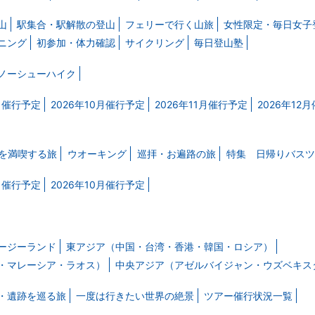
山
駅集合・駅解散の登山
フェリーで行く山旅
女性限定・毎日女子
ニング
初参加・体力確認
サイクリング
毎日登山塾
ノーシューハイク
9月催行予定
2026年10月催行予定
2026年11月催行予定
2026年12
を満喫する旅
ウオーキング
巡拝・お遍路の旅
特集 日帰りバスツ
9月催行予定
2026年10月催行予定
ージーランド
東アジア（中国・台湾・香港・韓国・ロシア）
・マレーシア・ラオス）
中央アジア（アゼルバイジャン・ウズベキス
・遺跡を巡る旅
一度は行きたい世界の絶景
ツアー催行状況一覧