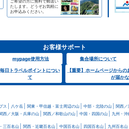
ご希望の方に無料で郵送い
たします。どうぞお気軽に
お申込みください。
お客様サポート
mypage使用方法
集合場所について
毎日トラベルポイントについ
【重要】ホームページからの
て
が届か
プス
八ケ岳
関東・甲信越・富士周辺の山
中部・北陸の山
関西／
関西／大阪・兵庫の山
関西／和歌山の山
中国・四国の山
九州・沖
・三百名山
関西・近畿百名山
中国百名山
四国百名山
九州百名山