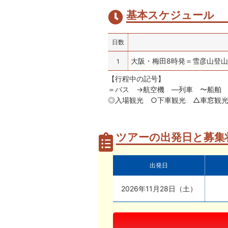
基本スケジュール
日数
大阪・梅田8時発＝雪彦山登山
1
【行程中の記号】
＝バス →航空機 —列車 〜船舶 
◎入場観光 ○下車観光 △車窓観
ツアーの出発日と募集
出発日
2026年11月28日（土）