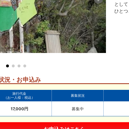
として
ひとつ
登山道途中から
状況・お申込み
旅行代金
募集状況
（お一人様：税込）
17,000円
募集中