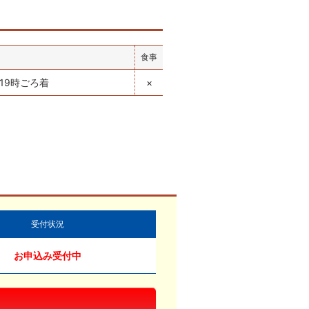
食事
19時ごろ着
×
受付状況
お申込み受付中