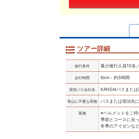
ツアー詳細
最少催行人員10名
旅行条件
6km：約5時間
歩行時間
KANSAIバスまた
貸切バス会社名
バスまたは宿泊先
登山に不要な荷物
※ヘルメットをご持
装備
季節とコースに合
冬季のアイゼンな