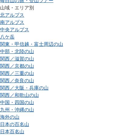
毎日山の旅・登山ツアー
山域・エリア別
北アルプス
南アルプス
中央アルプス
八ケ岳
関東・甲信越・富士周辺の山
中部・北陸の山
関西／滋賀の山
関西／京都の山
関西／三重の山
関西／奈良の山
関西／大阪・兵庫の山
関西／和歌山の山
中国・四国の山
九州・沖縄の山
海外の山
日本の百名山
日本百名山