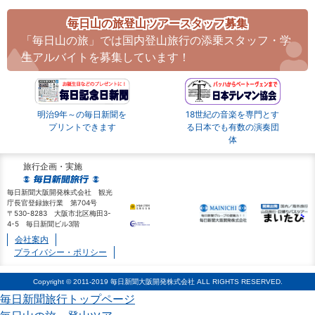
毎日山の旅登山ツアースタッフ募集
「毎日山の旅」では国内登山旅行の添乗スタッフ・学
生アルバイトを募集しています！
明治9年～の毎日新聞を
18世紀の音楽を専門とす
プリントできます
る日本でも有数の演奏団
体
旅行企画・実施
毎日新聞大阪開発株式会社 観光
庁長官登録旅行業 第704号
〒530-8283 大阪市北区梅田3-
4-5 毎日新聞ビル3階
会社案内
プライバシー・ポリシー
Copyright © 2011-2019 毎日新聞大阪開発株式会社 ALL RIGHTS RESERVED.
毎日新聞旅行トップページ