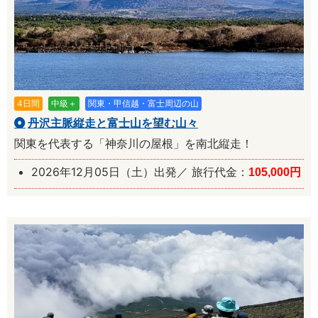
4日間
中級＋
関東・甲信越・富士周辺の山
丹沢主脈縦走と富士山を望む山々
関東を代表する「神奈川の屋根」を南北縦走！
2026年12月05日（土）出発／ 旅行代金：
105,000円