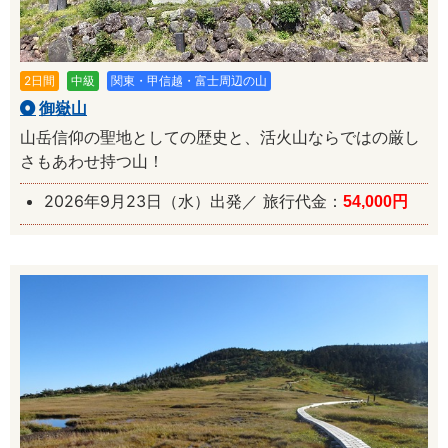
2日間
中級
関東・甲信越・富士周辺の山
御嶽山
山岳信仰の聖地としての歴史と、活火山ならではの厳し
さもあわせ持つ山！
2026年9月23日（水）出発／ 旅行代金：
54,000円