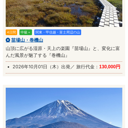
4日間
中級＋
関東・甲信越・富士周辺の山
苗場山・巻機山
山頂に広がる湿原・天上の楽園『苗場山』と、変化に富
んだ風景が魅了する『巻機山』
2026年10月01日（木）出発／ 旅行代金：
130,000円