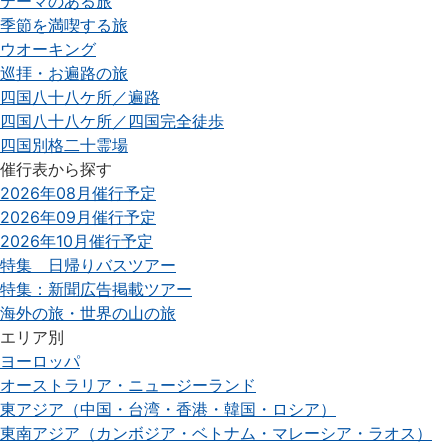
テーマのある旅
季節を満喫する旅
ウオーキング
巡拝・お遍路の旅
四国八十八ケ所／遍路
四国八十八ケ所／四国完全徒歩
四国別格二十霊場
催行表から探す
2026年08月催行予定
2026年09月催行予定
2026年10月催行予定
特集 日帰りバスツアー
特集：新聞広告掲載ツアー
海外の旅・世界の山の旅
エリア別
ヨーロッパ
オーストラリア・ニュージーランド
東アジア（中国・台湾・香港・韓国・ロシア）
東南アジア（カンボジア・ベトナム・マレーシア・ラオス）