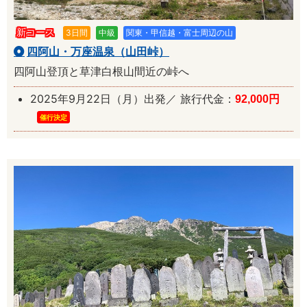
新コース
3日間
中級
関東・甲信越・富士周辺の山
四阿山・万座温泉（山田峠）
四阿山登頂と草津白根山間近の峠へ
2025年9月22日（月）出発／ 旅行代金：
92,000円
催行決定