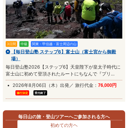
3日間
中級
関東・甲信越・富士周辺の山
【毎日登山塾 ステップ6】富士山（富士宮から御殿
場）
毎日登山塾2026【ステップ6】天皇陛下が皇太子時代に
富士山に初めて登頂されたルートにちなんで『プリ…
2026年8月06日（木）出発／ 旅行代金：
76,000円
催行決定
受付終了
毎日山の旅・登山ツアーへご参加される方へ
初めての方ヘ