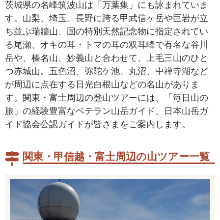
茨城県の名峰筑波山は「万葉集」にも詠まれていま
す。山梨、埼玉、長野に跨る甲武信ヶ岳や巨岩が立
ち並ぶ瑞牆山、国の特別天然記念物に指定されてい
る尾瀬、オキの耳・トマの耳の双耳峰で有名な谷川
岳や、榛名山、妙義山と合わせて、上毛三山のひと
つ赤城山。五色沼、弥陀ケ池、丸沼、中禅寺湖など
が周辺に点在する日光白根山などの名山がありま
す。関東・富士周辺の登山ツアーには、「毎日山の
旅」の経験豊富なベテラン山岳ガイド、日本山岳ガ
イド協会公認ガイドが皆さまをご案内します。
関東・甲信越・富士周辺の山ツアー一覧