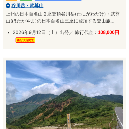
谷川岳・武尊山
上州の日本百名山２座登頂谷川岳(たにがわだけ)・武尊
山(ほたかやま)の日本百名山三座に登頂する登山旅…
2026年9月12日（土）出発／ 旅行代金：
108,000円
催行決定間近