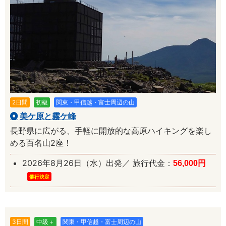
2日間
初級
関東・甲信越・富士周辺の山
美ケ原と霧ケ峰
長野県に広がる、手軽に開放的な高原ハイキングを楽し
める百名山2座！
2026年8月26日（水）出発／ 旅行代金：
56,000円
催行決定
3日間
中級＋
関東・甲信越・富士周辺の山