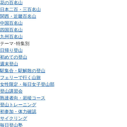
花の百名山
日本二百・三百名山
関西・近畿百名山
中国百名山
四国百名山
九州百名山
テーマ･特集別
日帰り登山
初めての登山
週末登山
駅集合・駅解散の登山
フェリーで行く山旅
女性限定・毎日女子登山部
登山講習会
熟達者向・岩稜コース
登山トレーニング
初参加・体力確認
サイクリング
毎日登山塾