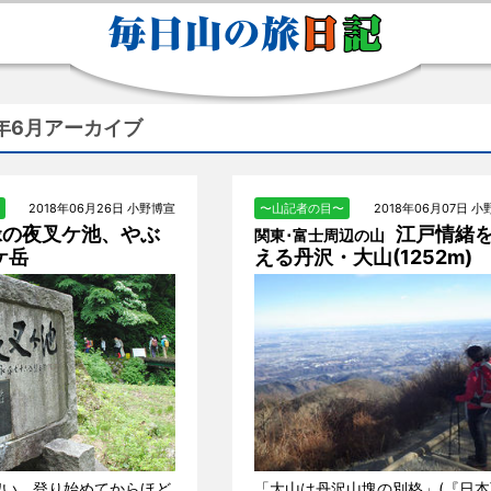
8年6月アーカイブ
2018年06月26日 小野博宣
〜山記者の目〜
2018年06月07日 
緑の夜叉ケ池、やぶ
江戸情緒
関東･富士周辺の山
ケ岳
える丹沢・大山(1252m)
濃い。登り始めてからほど
「大山は丹沢山塊の別格」(『日本