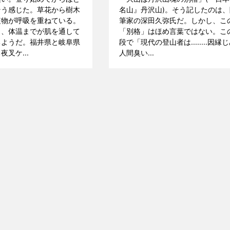
そう感じた。草花から樹木
名山』丹沢山)。そう記したのは、
植物が呼吸を重ねている。
筆家の深田久弥氏だ。しかし、こ
と、体温までが肌を通して
「別格」はほめ言葉ではない。こ
るようだ。福井県と岐阜県
段で「現代の登山者は........因縁
叉ケ...
人間臭い...