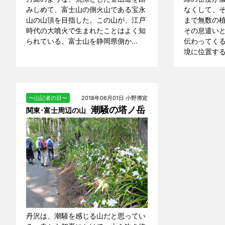
みしめて、富士山の側火山である宝永
なくして、
山の山頂を目指した。この山が、江戸
まで無数の
時代の大噴火で生まれたことはよく知
その息遣い
られている。富士山を静岡県側か...
伝わってく
境に位置する夜
〜山記者の目〜
2018年06月01日 小野博宣
潮騒の塔ノ岳
関東･富士周辺の山
丹沢は、潮騒を感じる山だと思ってい