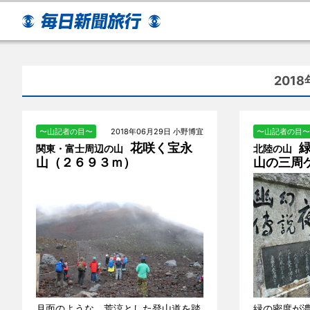
201
〜山記者の目〜
2018年06月29日 小野博宜
〜山記者の目〜
花咲く宝永
関東・富士周辺の山
北陸の山
山（２６９３ｍ）
山の三周
月面のような、荒涼とした登山道を踏
緑の密度が