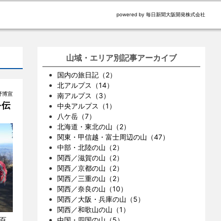
powered by 毎日新聞大阪開発株式会社
山域・エリア別記事アーカイブ
国内の旅日記（2）
北アルプス（14）
小野博宣
南アルプス（3）
を伝
中央アルプス（1）
八ケ岳（7）
北海道・東北の山（2）
関東・甲信越・富士周辺の山（47）
中部・北陸の山（2）
関西／滋賀の山（2）
関西／京都の山（2）
関西／三重の山（2）
関西／奈良の山（10）
関西／大阪・兵庫の山（5）
関西／和歌山の山（1）
百
中国・四国の山（5）