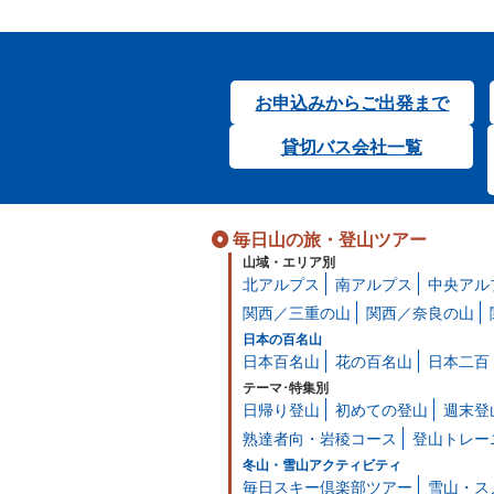
お申込みからご出発まで
貸切バス会社一覧
毎日山の旅・登山ツアー
山域・エリア別
北アルプス
南アルプス
中央アル
関西／三重の山
関西／奈良の山
日本の百名山
日本百名山
花の百名山
日本二百
テーマ･特集別
日帰り登山
初めての登山
週末登
熟達者向・岩稜コース
登山トレー
冬山・雪山アクティビティ
毎日スキー倶楽部ツアー
雪山・ス