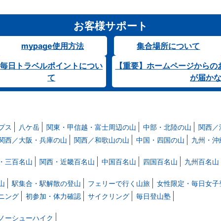
お客様サポート
mypage使用方法
集合場所について
毎日トラベルポイントについ
【重要】ホームページからの
て
が届か
プス
八ケ岳
関東・甲信越・富士周辺の山
中部・北陸の山
関西／
関西／大阪・兵庫の山
関西／和歌山の山
中国・四国の山
九州・沖
・三百名山
関西・近畿百名山
中国百名山
四国百名山
九州百名山
山
駅集合・駅解散の登山
フェリーで行く山旅
女性限定・毎日女子
ニング
初参加・体力確認
サイクリング
毎日登山塾
ノーシューハイク