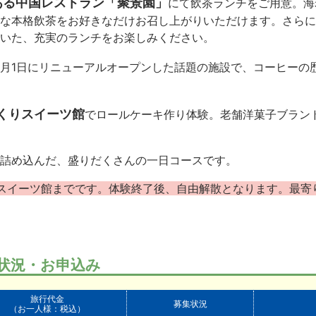
ある中国レストラン「聚景園」
にて飲茶ランチをご用意。海
な本格飲茶をお好きなだけお召し上がりいただけます。さらに
いた、充実のランチをお楽しみください。
月
1
日にリニューアルオープンした話題の施設で、コーヒーの
くりスイーツ館
でロールケーキ作り体験。老舗洋菓子ブラン
詰め込んだ、盛りだくさんの一日コースです。
スイーツ館までです。体験終了後、自由解散となります。最寄
状況・お申込み
旅行代金
募集状況
（お一人様：税込）