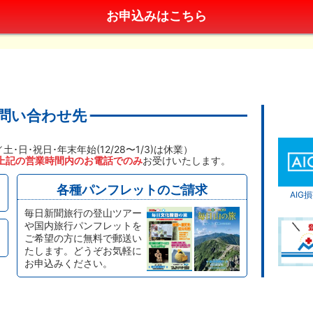
問い合わせ先
／土･日･祝日･年末年始(12/28〜1/3)は休業）
上記の営業時間内のお電話でのみ
お受けいたします。
各種パンフレットのご請求
AI
毎日新聞旅行の登山ツアー
や国内旅行パンフレットを
ご希望の方に無料で郵送い
たします。どうぞお気軽に
お申込みください。