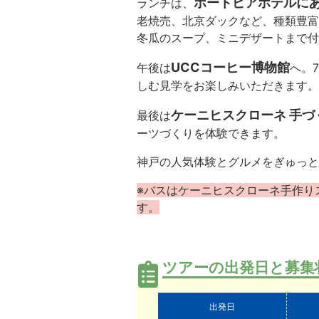
ポートピアホテルに
ランチは、
老焼売、北京ダックなど、種類豊富
冬瓜のスープ、ミニデザートまで付
UCCコーヒー博物館
午後は
へ。
7
しむ見学をお楽しみいただきます。
ケーニヒスクローネ 手づ
最後は
ーツづくりを体験できます。
神戸の人気体験とグルメをぎゅっと
※バスはケーニヒスクローネ手作り
す。
ツアーの出発日と募集
出発日