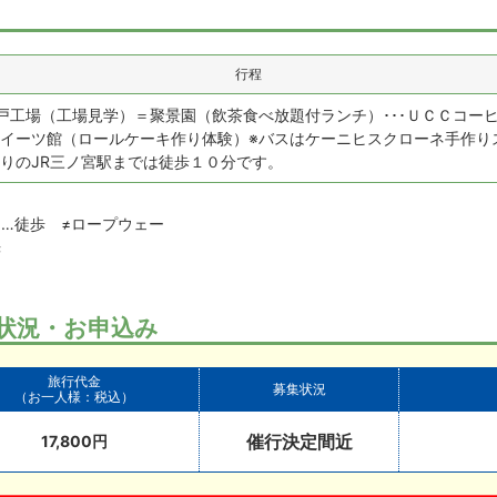
行程
戸工場（工場見学）＝聚景園（飲茶食べ放題付ランチ）･･･ＵＣＣコー
イーツ館（ロールケーキ作り体験）※バスはケーニヒスクローネ手作り
りのJR三ノ宮駅までは徒歩１０分です。
…徒歩 ≠ロープウェー
光
状況・お申込み
旅行代金
募集状況
（お一人様：税込）
催行決定間近
17,800円