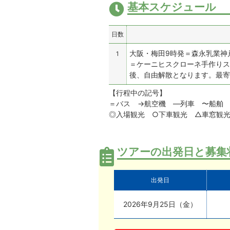
基本スケジュール
日数
大阪・梅田9時発＝森永乳業神
1
＝ケーニヒスクローネ手作りス
後、自由解散となります。最寄
【行程中の記号】
＝バス →航空機 —列車 〜船舶 
◎入場観光 ○下車観光 △車窓観
ツアーの出発日と募集
出発日
2026年9月25日（金）