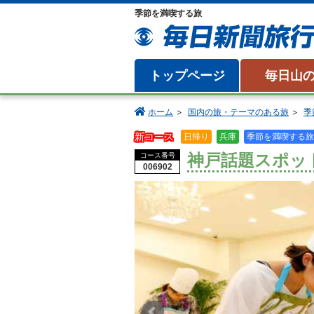
季節を満喫する旅
トップページ
毎日山
ホーム
国内の旅・テーマのある旅
季
新コース
日帰り
兵庫
季節を満喫する旅
神戸話題スポッ
コース番号
006902