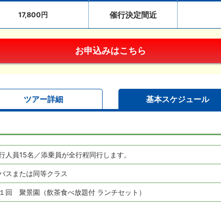
催行決定間近
17,800円
ツアー詳細
基本スケジュール
行人員15名／添乗員が全行程同行します。
バスまたは同等クラス
１回 聚景園（飲茶食べ放題付 ランチセット）