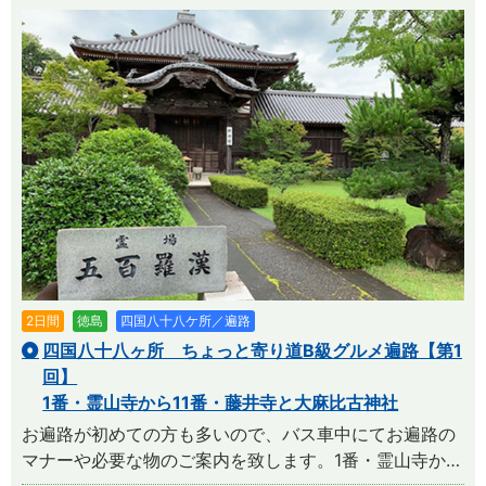
2日間
徳島
四国八十八ケ所／遍路
四国八十八ヶ所 ちょっと寄り道B級グルメ遍路【第1
回】
1番・霊山寺から11番・藤井寺と大麻比古神社
お遍路が初めての方も多いので、バス車中にてお遍路の
マナーや必要な物のご案内を致します。1番・霊山寺か…