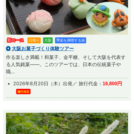
新コース
日帰り
大阪
季節を満喫する旅
大阪お菓子づくり体験ツアー
作る楽しさ満載！和菓子、金平糖、そして大阪を代表す
る人気銘菓――。このツアーでは、日本の伝統菓子や
職…
2026年8月20日（木）出発／ 旅行代金：
16,800円
催行決定