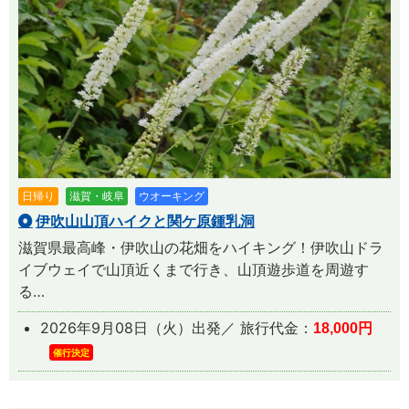
日帰り
滋賀・岐阜
ウオーキング
伊吹山山頂ハイクと関ケ原鍾乳洞
滋賀県最高峰・伊吹山の花畑をハイキング！伊吹山ドラ
イブウェイで山頂近くまで行き、山頂遊歩道を周遊す
る…
2026年9月08日（火）出発／ 旅行代金：
18,000円
催行決定