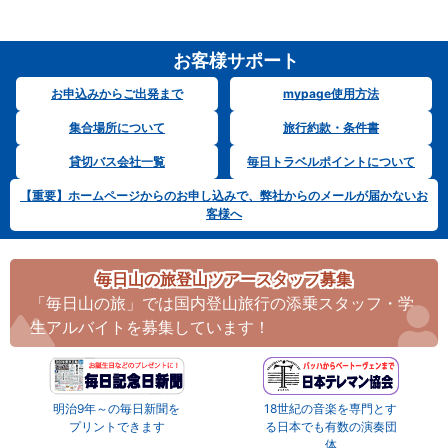
お客様サポート
お申込みからご出発まで
mypage使用方法
集合場所について
旅行約款・条件書
貸切バス会社一覧
毎日トラベルポイントについて
【重要】ホームページからのお申し込みで、弊社からのメールが届かないお
客様へ
毎日山の旅登山ツアースタッフ募集
「毎日山の旅」では国内登山旅行の添乗スタッフ・学
生アルバイトを募集しています！
明治9年～の毎日新聞を
18世紀の音楽を専門とす
プリントできます
る日本でも有数の演奏団
体