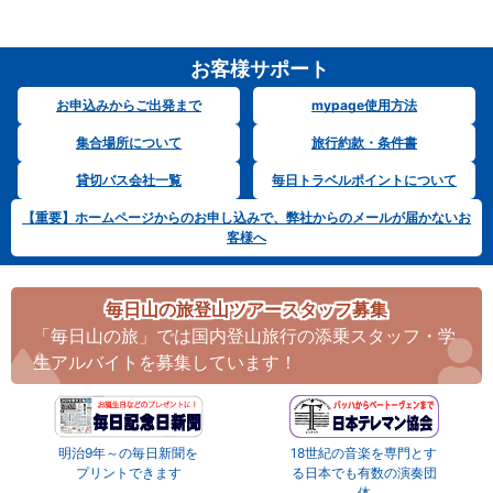
お客様サポート
お申込みからご出発まで
mypage使用方法
集合場所について
旅行約款・条件書
貸切バス会社一覧
毎日トラベルポイントについて
【重要】ホームページからのお申し込みで、弊社からのメールが届かないお
客様へ
毎日山の旅登山ツアースタッフ募集
「毎日山の旅」では国内登山旅行の添乗スタッフ・学
生アルバイトを募集しています！
明治9年～の毎日新聞を
18世紀の音楽を専門とす
プリントできます
る日本でも有数の演奏団
体