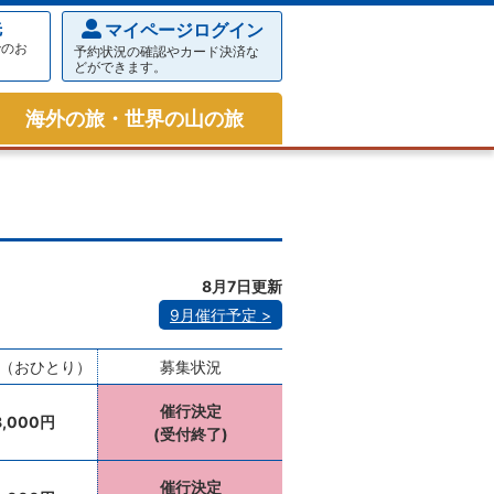
先
マイページログイン
でのお
予約状況の確認やカード決済な
どができます。
海外の旅・世界の山の旅
8月7日更新
9月催行予定
（おひとり）
募集状況
催行決定
8,000円
(受付終了)
催行決定