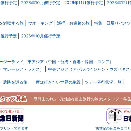
9月催行予定
2026年10月催行予定
2026年11月催行予定
2026年12
を満喫する旅
ウオーキング
巡拝・お遍路の旅
特集 日帰りバスツ
9月催行予定
2026年10月催行予定
ージーランド
東アジア（中国・台湾・香港・韓国・ロシア）
・マレーシア・ラオス）
中央アジア（アゼルバイジャン・ウズベキス
・遺跡を巡る旅
一度は行きたい世界の絶景
ツアー催行状況一覧
タッフ募集
「毎日山の旅」では国内登山旅行の添乗スタッフ・学
をプリントできます
18世紀の音楽を専門