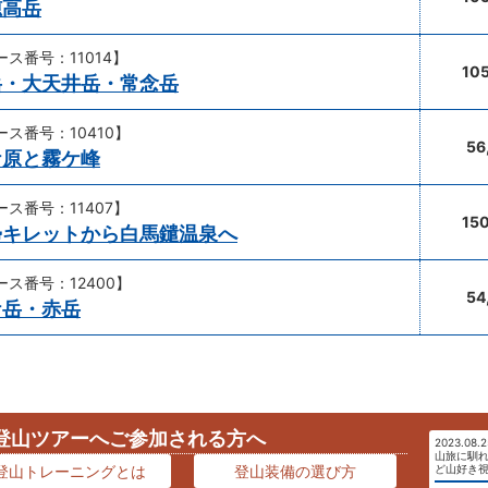
穂高岳
ース番号：11014】
10
岳・大天井岳・常念岳
ース番号：10410】
56
ケ原と霧ケ峰
ース番号：11407】
15
帰キレットから白馬鑓温泉へ
ース番号：12400】
54
ケ岳・赤岳
登山ツアーへご参加される方へ
2023.08
山旅に馴
ど山好き
登山トレーニングとは
登山装備の選び方