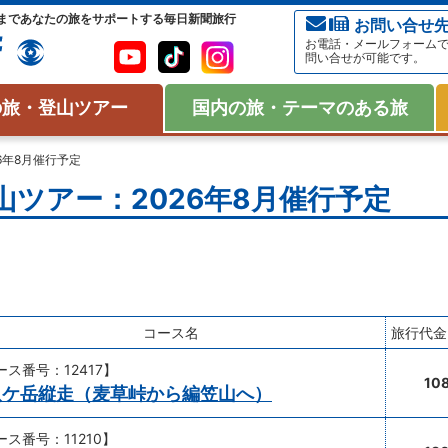
まであなたの旅をサポートする毎日新聞旅行
お問い合せ
お電話・メールフォーム
問い合せが可能です。
の旅・登山ツアー
国内の旅・テーマのある旅
26年8月催行予定
ツアー：2026年8月催行予定
コース名
旅行代金
ース番号：12417】
10
八ケ岳縦走（麦草峠から編笠山へ）
ース番号：11210】