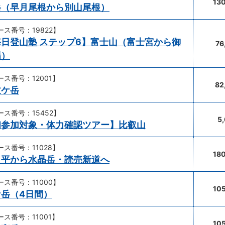
13
岳（早月尾根から別山尾根）
ース番号：19822】
毎日登山塾 ステップ6】富士山（富士宮から御
76
場）
ース番号：12001】
82
丈ケ岳
ース番号：15452】
5
初参加対象・体力確認ツアー】比叡山
ース番号：11028】
18
ノ平から水晶岳・読売新道へ
ース番号：11000】
10
ケ岳（4日間）
ース番号：11001】
10