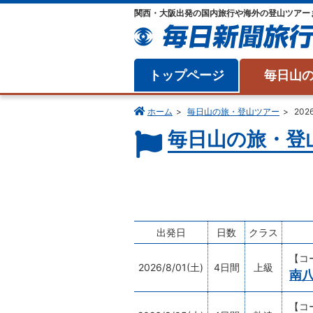
関西・大阪出発の国内旅行や海外の登山ツアー
トップページ
毎日山
ホーム
毎日山の旅・登山ツアー
20
毎日山の旅・登山
出発日
日数
クラス
【コ
2026/8/01(土)
4日間
上級
南
【コ