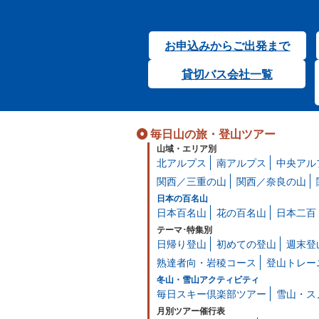
お申込みからご出発まで
貸切バス会社一覧
毎日山の旅・登山ツアー
山域・エリア別
北アルプス
南アルプス
中央アル
関西／三重の山
関西／奈良の山
日本の百名山
日本百名山
花の百名山
日本二百
テーマ･特集別
日帰り登山
初めての登山
週末登
熟達者向・岩稜コース
登山トレー
冬山・雪山アクティビティ
毎日スキー倶楽部ツアー
雪山・ス
月別ツアー催行表