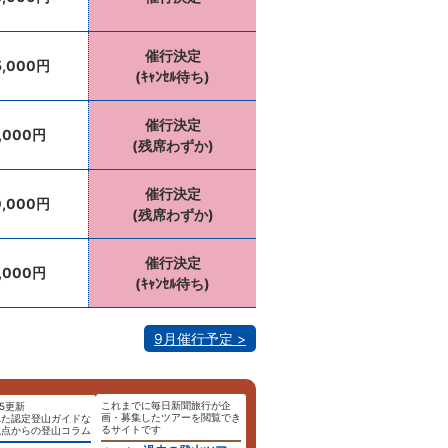
催行決定
5,000円
(ｷｬﾝｾﾙ待ち)
催行決定
,000円
(残席わずか)
催行決定
0,000円
(残席わずか)
催行決定
,000円
(ｷｬﾝｾﾙ待ち)
9月催行予定
これまでに毎日新聞旅行が企
.25更新
画・募集したツアーを閲覧でき
れた認定登山ガイドな
るサイトです
視点からの登山コラム