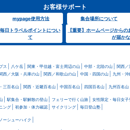
お客様サポート
mypage使用方法
集合場所について
毎日トラベルポイントについ
【重要】ホームページからの
て
が届か
プス
八ケ岳
関東・甲信越・富士周辺の山
中部・北陸の山
関西／
関西／大阪・兵庫の山
関西／和歌山の山
中国・四国の山
九州・沖
・三百名山
関西・近畿百名山
中国百名山
四国百名山
九州百名山
山
駅集合・駅解散の登山
フェリーで行く山旅
女性限定・毎日女子
ニング
初参加・体力確認
サイクリング
毎日登山塾
ノーシューハイク